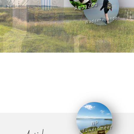
AquaZoo
Waddeneilanden
NP
Lauwersmeer