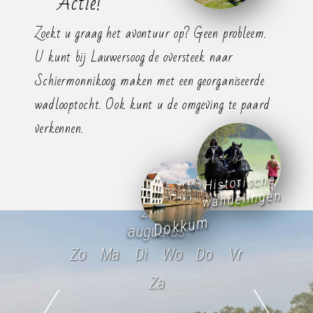
Actie!
Zoekt u graag het avontuur op? Geen probleem.
U kunt bij Lauwersoog de oversteek naar
Schiermonnikoog maken met een georganiseerde
wadlooptocht. Ook kunt u de omgeving te paard
verkennen.
Historische
wandelingen
2026
Dokkum
augustus
Zo
Ma
Di
Wo
Do
Vr
Za